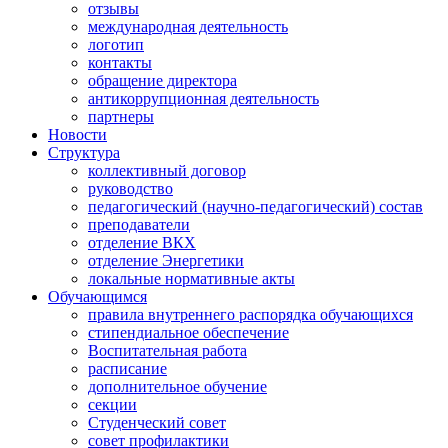
отзывы
международная деятельность
логотип
контакты
обращение директора
антикоррупционная деятельность
партнеры
Новости
Структура
коллективный договор
руководство
педагогический (научно-педагогический) состав
преподаватели
отделение ВКХ
отделение Энергетики
локальные нормативные акты
Обучающимся
правила внутреннего распорядка обучающихся
стипендиальное обеспечение
Воспитательная работа
расписание
дополнительное обучение
секции
Студенческий совет
совет профилактики