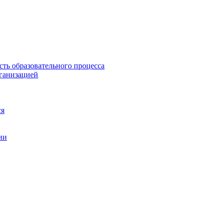
сть образовательного процесса
рганизацией
ся
ии