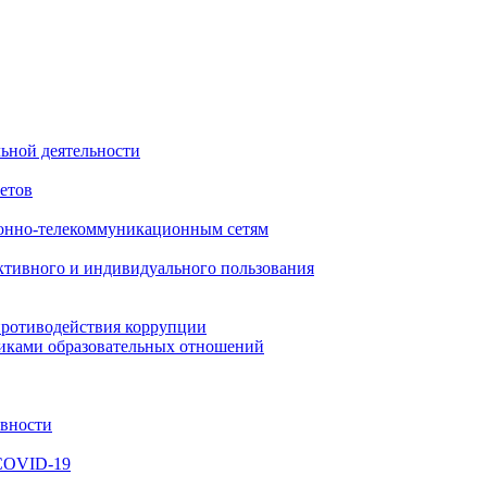
ьной деятельности
етов
онно-телекоммуникационным сетям
ктивного и индивидуального пользования
противодействия коррупции
никами образовательных отношений
ивности
 COVID-19