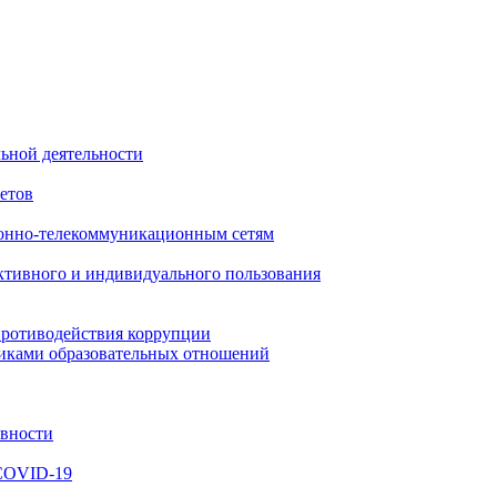
ьной деятельности
етов
онно-телекоммуникационным сетям
ктивного и индивидуального пользования
противодействия коррупции
никами образовательных отношений
ивности
 COVID-19