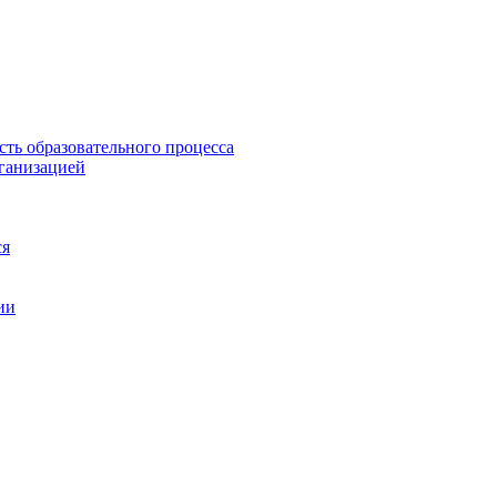
сть образовательного процесса
рганизацией
ся
ии