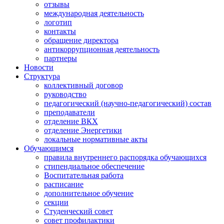
отзывы
международная деятельность
логотип
контакты
обращение директора
антикоррупционная деятельность
партнеры
Новости
Структура
коллективный договор
руководство
педагогический (научно-педагогический) состав
преподаватели
отделение ВКХ
отделение Энергетики
локальные нормативные акты
Обучающимся
правила внутреннего распорядка обучающихся
стипендиальное обеспечение
Воспитательная работа
расписание
дополнительное обучение
секции
Студенческий совет
совет профилактики